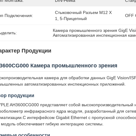
ип Монтажа:
DIN-Рейка
Стан
Стыковочный Разъем M12 Х 
ип Подключения:
OFF 
1, 5-Прицепный
Камера промышленного зрения GigE Vis
ыделить:
Автоматизированная инспекционная кам
арактер Продукции
3600CG000 Камера промышленного зрения
окопроизводительная камера для обработки данных GigE Vision/ISP
мышленных автоматизированных инспекционных приложений.
зор продукции
YPLE AH3600CG000 представляет собой высокопроизводительный 
роболометр инфракрасного ядра модуля, разработанный для сете
оматизации.С интерфейсом Gigabit Ethernet с пропускной способно
т модуль обеспечивает гибкую интеграцию системы.
ючевые особенности