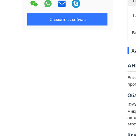
Т
Т
Свяжитесь сейчас
В
Х
AH
Выс
про
Об
IRA
мик
авт
это
Кл