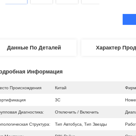
Данные По Деталей
Характер Про
одробная Информация
есто Происхождения
Китай
Фирм
ертификация
3C
Номе
рупповая Диагностика:
Отключить / Включить
Диап
опологическая Структура:
Тип Автобуса, Тип Звезды
Работ