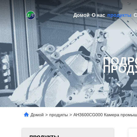
Домой
О нас
продукты
С
ПОДР
ПРОД
Домой
>
продукты
>
AH3600CG000 Камера промышле
продукты