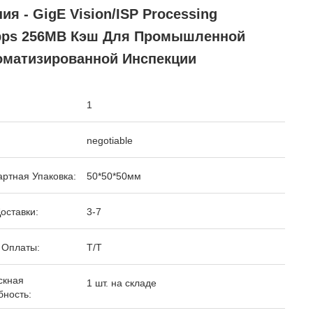
ия - GigE Vision/ISP Processing
bps 256MB Кэш Для Промышленной
оматизированной Инспекции
1
negotiable
ртная Упаковка:
50*50*50мм
оставки:
3-7
 Оплаты:
Т/Т
скная
1 шт. на складе
бность: