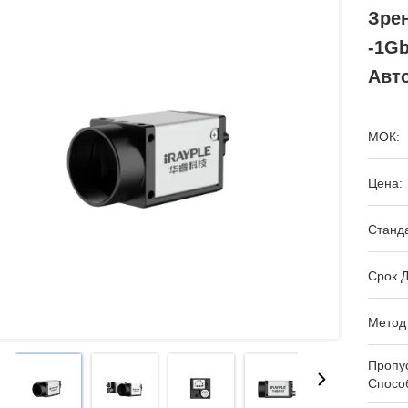
Зрен
-1G
Авт
МОК:
Цена:
Станда
Срок Д
Метод
Пропу
Спосо