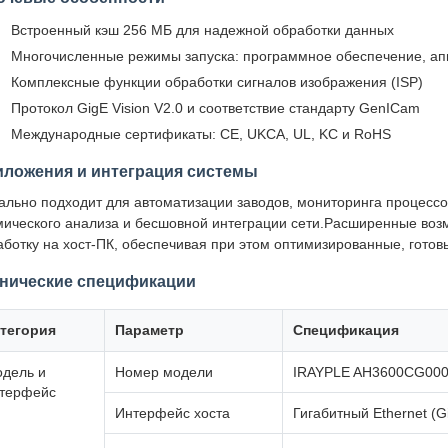
Встроенный кэш 256 МБ для надежной обработки данных
Многочисленные режимы запуска: программное обеспечение, ап
Комплексные функции обработки сигналов изображения (ISP)
Протокол GigE Vision V2.0 и соответствие стандарту GenICam
Международные сертификаты: CE, UKCA, UL, KC и RoHS
ложения и интеграция системы
ально подходит для автоматизации заводов, мониторинга процессо
мического анализа и бесшовной интеграции сети.Расширенные воз
аботку на хост-ПК, обеспечивая при этом оптимизированные, готов
нические спецификации
тегория
Параметр
Спецификация
дель и
Номер модели
IRAYPLE AH3600CG00
терфейс
Интерфейс хоста
Гигабитный Ethernet (G