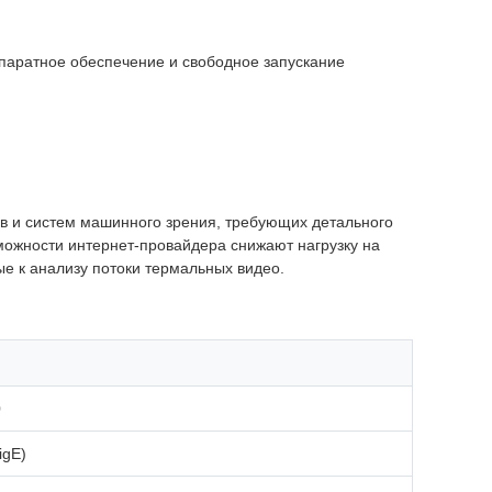
паратное обеспечение и свободное запускание
в и систем машинного зрения, требующих детального
можности интернет-провайдера снижают нагрузку на
ые к анализу потоки термальных видео.
0
igE)