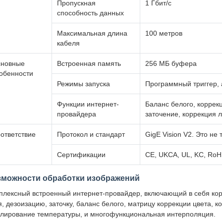
Пропускная
1 Гбит/с
способность данных
Максимальная длина
100 метров
кабеля
новные
Встроенная память
256 МБ буфера
обенности
Режимы запуска
Программный триггер, 
Функции интернет-
Баланс белого, коррек
провайдера
заточение, коррекция 
ответствие
Протокол и стандарт
GigE Vision V2. Это не
Сертификации
CE, UKCA, UL, KC, Ro
зможности обработки изображений
плексный встроенный интернет-провайдер, включающий в себя кор
я, дезоизацию, заточку, баланс белого, матрицу коррекции цвета,
улирование температуры, и многофункциональная интерполяция.