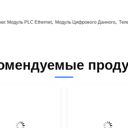
ки:
Модуль PLC Ethernet
,
Модуль Цифрового Данного
,
Тел
омендуемые прод