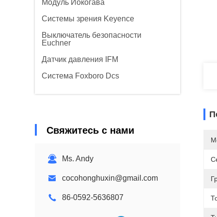
Модуль Йокогава
Системы зрения Keyence
Выключатель безопасности
Euchner
Датчик давления IFM
Система Foxboro Dcs
П
Свяжитесь с нами
М
Ms. Andy
С
cocohonghuxin@gmail.com
Г
86-0592-5636807
Т