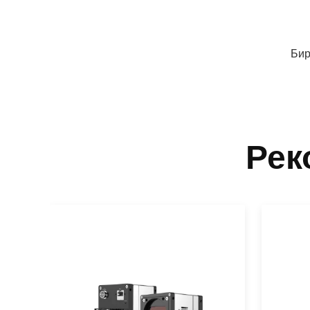
Бир
Рек