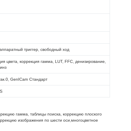
аппаратный триггер, свободный ход
ция цвета, коррекция гамма, LUT, FFC, денизирование,
линз
 так.0, GenICam Стандарт
HS
рекцию гамма, таблицы поиска, коррекцию плоского
 коррекцию изображения по шести оси,многоцветное