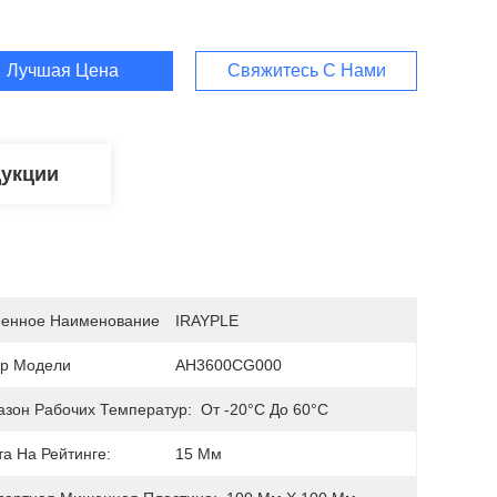
Лучшая Цена
Свяжитесь С Нами
дукции
енное Наименование
IRAYPLE
р Модели
АН3600CG000
азон Рабочих Температур:
От -20°С До 60°С
а На Рейтинге:
15 Мм