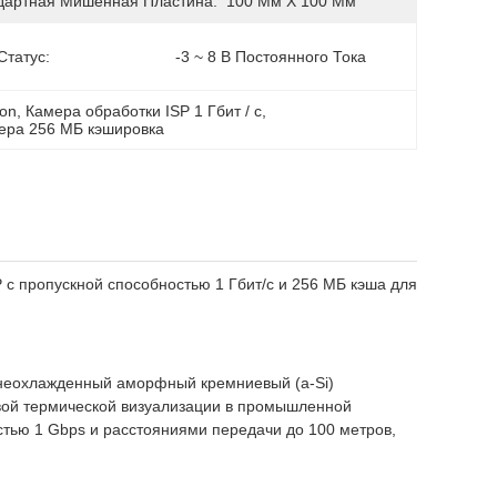
дартная Мишенная Пластина:
100 Мм Х 100 Мм
Статус:
-3 ~ 8 В Постоянного Тока
ion
, 
Камера обработки ISP 1 Гбит / с
, 
ера 256 МБ кэшировка
 с пропускной способностью 1 Гбит/с и 256 МБ кэша для
неохлажденный аморфный кремниевый (a-Si)
вой термической визуализации в промышленной
стью 1 Gbps и расстояниями передачи до 100 метров,