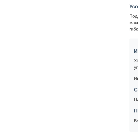
Ус
Под
мас
гиб
И
X
у
И
С
П
П
Б