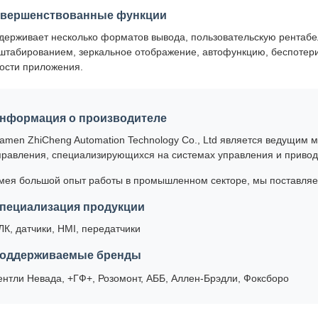
овершенствованные функции
держивает несколько форматов вывода, пользовательскую рентабе
штабированием, зеркальное отображение, автофункцию, беспотери
кости приложения.
нформация о производителе
iamen ZhiCheng Automation Technology Co., Ltd является ведущим
правления, специализирующихся на системах управления и привод
мея большой опыт работы в промышленном секторе, мы поставляе
пециализация продукции
ЛК, датчики, HMI, передатчики
оддерживаемые бренды
ентли Невада, +ГФ+, Розомонт, АББ, Аллен-Брэдли, Фоксборо