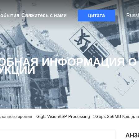
обытия
Свяжитесь с нами
цитата
Russ
ОБНАЯ ИНФОРМАЦИЯ О
УКЦИИ
нного зрения - GigE Vision/ISP Processing -1Gbps 256MB Кэш д
AH3