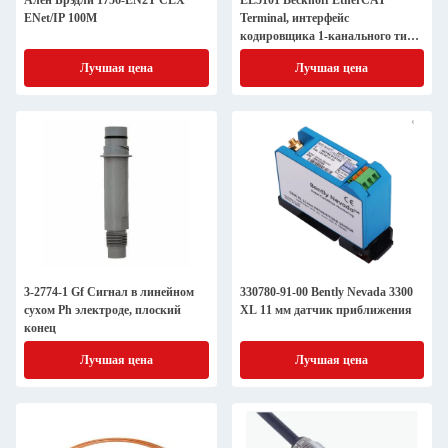
Ален Брэдли 1756-EN2T CLX
EL5101 Beckhoff EtherCAT
ENet/IP 100M
Terminal, интерфейс
кодировщика 1-канального типа,
дополнительный, 5 В
Лучшая цена
Лучшая цена
постоянного тока
3-2774-1 Gf Сигнал в линейном
330780-91-00 Bently Nevada 3300
сухом Ph электроде, плоский
XL 11 мм датчик приближения
конец
Лучшая цена
Лучшая цена