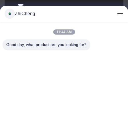
cocohonghuxin@gmail.com
ZhiCheng
Электронная
почта
11:44 AM
Good day, what product are you looking for?
0086-592-5636807
Телефон
Xiamen ZhiCheng Automation Technology Co.,
Ltd
Russian