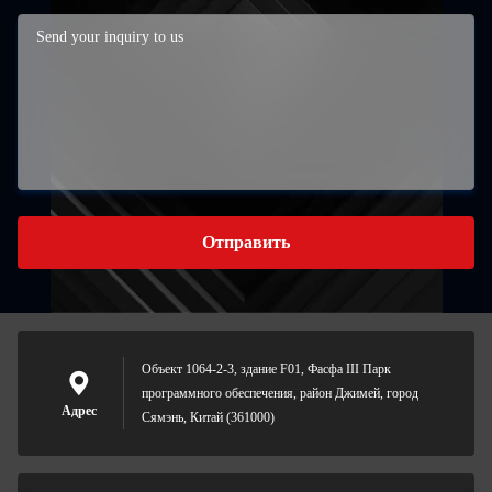
Отправить
Объект 1064-2-3, здание F01, Фасфа III Парк
программного обеспечения, район Джимей, город
Адрес
Сямэнь, Китай (361000)